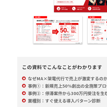
アカウント発行
資料ダウンロード
セミナー
この資料でこんなことがわかります
サイトマップ
個人情報保護方針
なぜMA×架電代行で売上が激変するの
事例①：新規売上50%創出の全施策プロ
事例②：停滞案件から300万円受注を生
業種別：すぐ使える導入パターン診断