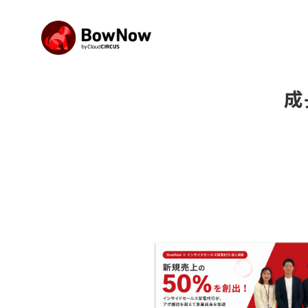
成
BowNowとは
他社との違い
サポート体制について
課題別活用シーン