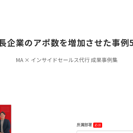
資料ダウンロード
長企業のアポ数を増加させた事例
機能
メディア
MA × インサイドセールス代行 成果事例集
ABMテンプレート
インフォメーション
料金・プラン
プレスリリース
メディア情報
フリープランでできること
セミナー・イベント
導入事例
導入事例