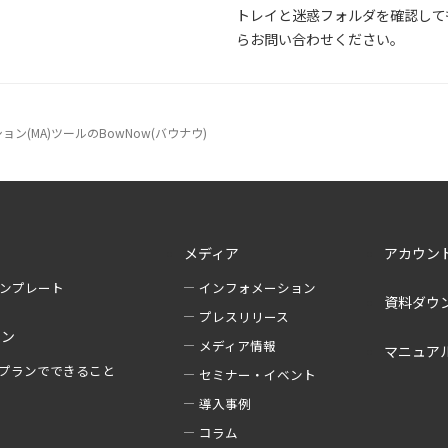
トレイと迷惑フォルダを確認して
らお問い合わせください。
(MA)ツールのBowNow(バウナウ)
メディア
アカウン
テンプレート
インフォメーション
資料ダウ
プレスリリース
ラン
メディア情報
マニュア
プランでできること
セミナー・イベント
導入事例
例
コラム