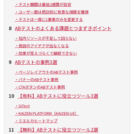
・テスト期間は最低2週間が目安
・ユーザー数は統計的に有意な規模を確保
・テストは一度に1要素のみを変更する
8
ABテストのよくある課題とつまずきポイント
・社内リソースが不足して回らない
・仮説のアイデアが出なくなる
・効果が見えづらくて継続できない
9
ABテストの事例3選
・ページレイアウトのABテスト事例
・バナーのABテスト事例
・CTAボタンのABテスト事例
10
【有料】ABテストに役立つツール3選
・SiTest
・KAIZEN PLATFORM（KAIZEN UX）
・ミエルカヒートマップ
11
【無料】ABテストに役立つツール2選