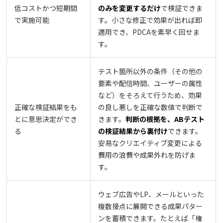
低コストかつ短期間
のみを変更するだけ
で検証できま
で実施可能
す。小さな修正で効果が出れば即
適用でき、PDCAを素早く回せま
す。
テスト箇所以外の条件（その他の
要素や配信時間、ユーザーの属性
など）をそろえて行うため、効果
正確な検証結果をも
の良し悪しを正確な数値で判断で
とに意思決定ができ
きます。
判断の根拠を、ABテスト
る
の検証結果から裏付け
できます。
安易なクリエイティブ変更による
費用の浪費や成果外れを防げま
す。
ウェブ広告やLP、メールといった
複数接点に展開できる成果パター
ンを蓄積できます。たとえば「権