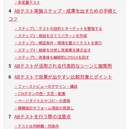
・多変量テスト
4
ABテスト実施ステップ・成果を出すための手順と
コツ
・ステップ1：テストの目的とターゲットを整理する
・ステップ2：仮説を立ててパターンを作成
・ステップ3：検証条件・環境を整えてテストを実行
・ステップ4：結果を分析し改善案を導き出す
・ステップ5：改善後も継続的にPDCAを回す
5
ABテストが活用される代表的なシーンと施策例
6
ABテストで効果が出やすい比較対象とポイント
・ファーストビューのデザイン・構成
・CTAボタンの色・文言・配置
・ページタイトルやコピーの表現
・導線設計やフォーム項目の見直し
7
ABテストを行う際の注意点
・テストは同時期・同条件