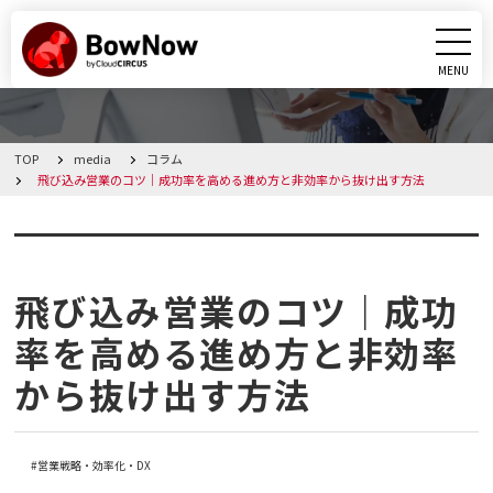
MENU
CLOSE
TOP
media
コラム
BowNowとは
飛び込み営業のコツ｜成功率を高める進め方と非効率から抜け出す方法
課題別活用シーン
コラム
機能
飛び込み営業のコツ｜成功
率を高める進め方と非効率
料金・プラン
から抜け出す方法
導入事例
営業戦略・効率化・DX
メディア