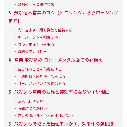
・最初の一言と受付突破
3
飛び込み営業のコツ【ヒアリングからクロージング
まで】
・売り込まず、聞く姿勢を重視する
・キーパーソンを把握する
・次のアポイントを取る
・訪問後のフォロー
4
営業 飛び込み コツ｜メンタル面での心構え
・断られることを前提にする
・「訪問数×成約率」で考える
・ロールプレイングで練習する
5
飛び込み営業の限界と非効率になりやすい理由
・属人化しやすい
・時間対効果が低い
・成果の再現性・予測可能性が低い
6
飛び込みで培った価値を活かす、効率化の選択肢