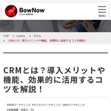
MENU
CLOSE
TOP
media
コラム
BowNowとは
CRMとは？導入メリットや機能、効果的に活用するコツを解説！
課題別活用シーン
コラム
機能
CRMとは？導入メリットや
機能、効果的に活用するコ
料金・プラン
ツを解説！
導入事例
BtoBマーケティング
デジタルマーケティング・Webマーケティング
メディア
営業戦略・効率化・DX