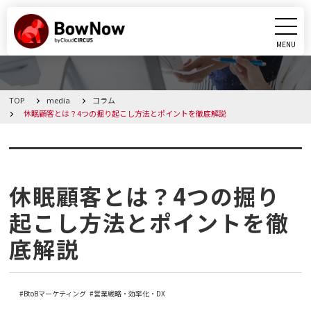
MENU
CLOSE
TOP
media
コラム
BowNowとは
休眠顧客とは？4つの掘り起こし方法とポイントを徹底解説
課題別活用シーン
コラム
機能
休眠顧客とは？4つの掘り
起こし方法とポイントを徹
料金・プラン
底解説
導入事例
BtoBマーケティング
営業戦略・効率化・DX
メディア