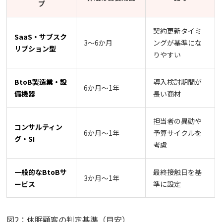
プ
契約更新タイミ
SaaS・サブスク
3〜6か月
ングが基準にな
リプション型
りやすい
BtoB製造業・設
導入検討期間が
6か月〜1年
備機器
長い商材
担当者の異動や
コンサルティン
6か月〜1年
予算サイクルを
グ・SI
考慮
一般的なBtoBサ
最終接触日を基
3か月〜1年
ービス
準に設定
図2：休眠顧客の判定基準（目安）