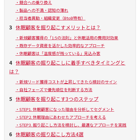
・競合への乗り換え
・製品への不満・認知の薄れ
・担当者異動・組織変更（BtoB特有）
3
休眠顧客を掘り起こすメリットとは？
・新規顧客獲得の「1:5の法則」と休眠活用の費用対効果
・既存データ資産を活かした効率的なアプローチ
・休眠顧客は「温度感が残っている」見込み客
4
休眠顧客の掘り起こしに着手すべきタイミングと
は？
・新規リード獲得コストが上昇してきたら検討のサイン
・自社フェーズで優先順位を判断する方法
5
休眠顧客を掘り起こす3つのステップ
・STEP1. 休眠顧客になった理由を分析してセグメント
・STEP2. 休眠理由にあわせたアプローチを考える
・STEP3. 掘り起こし方法を検討し、最適なアプローチを実践
6
休眠顧客の掘り起こし方法4選