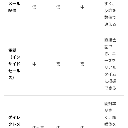
メール
すく、
低
低
中
配信
反応を
数値で
追える
直接会
話で
電話
き、ニ
（イン
ーズを
サイド
中
高
高
リアル
セール
タイム
ス）
に把握
できる
開封率
が高
ダイレ
く、紙
クトメ
媒体を
中〜高
中
中