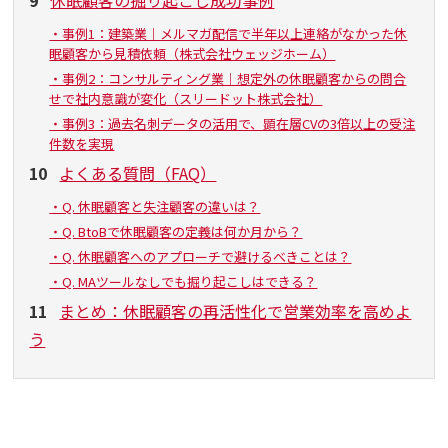
・事例1：建築業｜メルマガ配信で半年以上連絡がなかった休
眠顧客から見積依頼（株式会社ウェッジホーム）
・事例2：コンサルティング業｜想定外の休眠顧客からの問合
せで社内意識が変化（スリードット株式会社）
・事例3：過去名刺データの活用で、顕在層CVの3倍以上の受注
件数を実現
10
よくある質問（FAQ）
・Q. 休眠顧客と失注顧客の違いは？
・Q. BtoBで休眠顧客の定義は何か月から？
・Q. 休眠顧客へのアプローチで避けるべきことは？
・Q. MAツールなしでも掘り起こしはできる？
11
まとめ：休眠顧客の再活性化で営業効率を高めよ
う