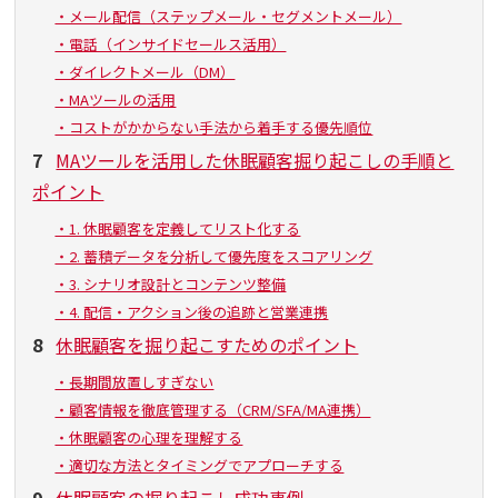
・メール配信（ステップメール・セグメントメール）
・電話（インサイドセールス活用）
・ダイレクトメール（DM）
・MAツールの活用
・コストがかからない手法から着手する優先順位
7
MAツールを活用した休眠顧客掘り起こしの手順と
ポイント
・1. 休眠顧客を定義してリスト化する
・2. 蓄積データを分析して優先度をスコアリング
・3. シナリオ設計とコンテンツ整備
・4. 配信・アクション後の追跡と営業連携
8
休眠顧客を掘り起こすためのポイント
・長期間放置しすぎない
・顧客情報を徹底管理する（CRM/SFA/MA連携）
・休眠顧客の心理を理解する
・適切な方法とタイミングでアプローチする
9
休眠顧客の掘り起こし成功事例