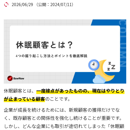
2026/06/29
（公開：2024/07/11）
コラム
アカウント発行
資料ダウンロード
セミナー
お問い合わせ
休眠顧客とは、
一度接点があったものの、現在はやりとり
代理店の方はこちら
が止まっている顧客
のことです。
マニュアルサイト
企業が成長を続けるためには、新規顧客の獲得だけでな
く、既存顧客との関係性を強化し続けることが重要です。
しかし、どんな企業にも取引が途切れてしまった「休眠顧