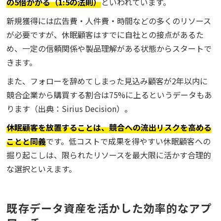
の5倍かかる（1:5の法則）
といわれています。
新規獲得には広告費・人件費・時間などの多くのリソース
が必要ですが、休眠顧客はすでに自社との接点があるた
め、一定の信頼関係や製品理解がある状態からスタートで
きます。
また、フォローを辞めてしまった見込み顧客が2年以内に
競合企業から購買する割合は75%に上るというデータもあ
ります（出典：Sirius Decision）。
休眠顧客を放置することは、競合への流出リスクを高める
ことと同義
です。低コストで成果を得やすい休眠顧客への
掘り起こしは、限られたリソースを最大限に活かす合理的
な選択といえます。
既存データ資産を活かした効率的なアプ