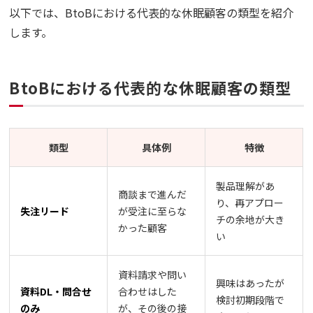
以下では、BtoBにおける代表的な休眠顧客の類型を紹介
します。
BtoBにおける代表的な休眠顧客の類型
類型
具体例
特徴
製品理解があ
商談まで進んだ
り、再アプロー
失注リード
が受注に至らな
チの余地が大き
かった顧客
い
資料請求や問い
興味はあったが
資料DL・問合せ
合わせはした
検討初期段階で
のみ
が、その後の接