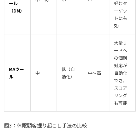
ール
好むタ
（DM）
ーゲッ
トに有
効
大量リ
ードへ
の個別
対応が
MAツー
低（自
中
中〜高
自動化
ル
動化）
でき、
スコア
リング
も可能
図3：休眠顧客掘り起こし手法の比較