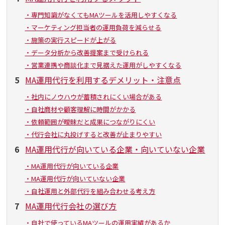
・専門知識がなくてもMAツールを活用しやすくなる
・マーケティング担当者の運用負荷を減らせる
・施策の実行スピードが上がる
・データ分析から改善提案まで受けられる
・営業連携や商談化まで見据えた運用がしやすくなる
5
MA運用代行を利用するデメリット・注意点
・社内にノウハウが蓄積されにくい場合がある
・自社商材や顧客理解に時間がかかる
・依頼範囲が曖昧だと成果につながりにくい
・代行会社に丸投げすると改善が止まりやすい
6
MA運用代行が向いている企業・向いていない企業
・MA運用代行が向いている企業
・MA運用代行が向いていない企業
・自社運用と外部代行を組み合わせる考え方
7
MA運用代行会社の選び方
・自社で使っているMAツールの運用実績があるか