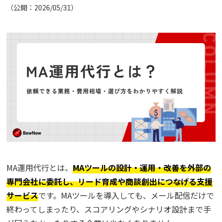
（公開：2026/05/31）
コラム
アカウント発行
資料ダウンロード
セミナー
お問い合わせ
代理店の方はこちら
MA運用代行とは、
MAツールの設計・運用・改善を外部の
専門会社に委託し、リード育成や商談創出につなげる支援
マニュアルサイト
サービス
です。MAツールを導入しても、メール配信だけで
終わってしまったり、スコアリングやシナリオ設計まで手