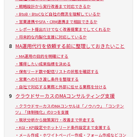
・戦略設計から実行改善まで対応できるか
・BtoB・BtoCなど自社の商流を理解しているか
・営業連携やSFA・CRM連携まで相談できるか
・レポート提出だけでなく改善提案までしてくれるか
・将来的な内製化支援に対応しているか
8
MA運用代行を依頼する前に整理しておきたいこと
・MA運用の目的を明確にする
・獲得したい成果指標を決める
・保有リード数や配信リストの状態を確認する
・営業への引き渡し条件を整理する
・自社で対応する業務と外部に任せる業務を分ける
9
クラウドサーカスのMAコンサルティング支援
・クラウドサーカスのMAコンサルは「ノウハウ」「コンテン
ツ」「体制強化」の3つを支援
・現状分析から施策実行・改善まで伴走する
・KGI・KPI設定やホットリード条件設定まで支援する
・メール作成・ホワイトペーパー作成・フォーム作成などコン