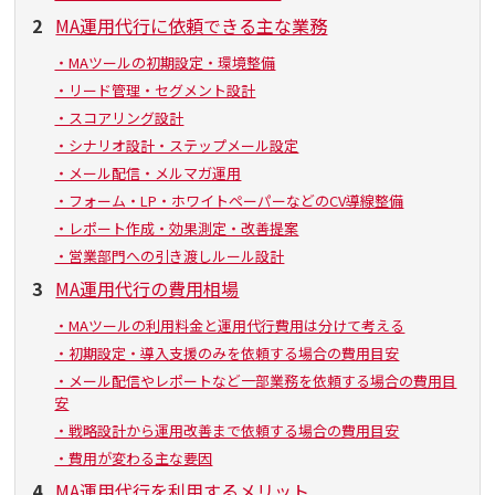
2
MA運用代行に依頼できる主な業務
・MAツールの初期設定・環境整備
・リード管理・セグメント設計
・スコアリング設計
・シナリオ設計・ステップメール設定
・メール配信・メルマガ運用
・フォーム・LP・ホワイトペーパーなどのCV導線整備
・レポート作成・効果測定・改善提案
・営業部門への引き渡しルール設計
3
MA運用代行の費用相場
・MAツールの利用料金と運用代行費用は分けて考える
・初期設定・導入支援のみを依頼する場合の費用目安
・メール配信やレポートなど一部業務を依頼する場合の費用目
安
・戦略設計から運用改善まで依頼する場合の費用目安
・費用が変わる主な要因
4
MA運用代行を利用するメリット