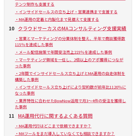
テンツ制作も支援する
・インサイドセールスの立ち上げ・営業連携まで支援する
・MA運用の定着と内製化まで見据えて支援する
10
クラウドサーカスのMAコンサルティング支援実績
・営業とマーケティングの分業体制を整え、半年で商談獲得数
115％を達成した事例
・メール配信施策で年間受注売上223％を達成した事例
・マーケティング領域を一任し、2倍以上のアポ獲得につなが
った事例
・2年間でインサイドセールス立ち上げとMA運用の自走体制を
構築した事例
・インサイドセールス立ち上げにより契約数が前年比1120％に
なった事例
・業界特性に合わせたBowNow活用で月3〜4件の受注を獲得し
た事例
11
MA運用代行に関するよくある質問
・MA運用代行はどこまで依頼できますか？
・MAツールをまだ導入していなくても相談できますか？