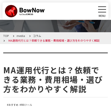
MENU
CLOSE
TOP
media
コラム
BowNowとは
MA運用代行とは？依頼できる業務・費用相場・選び方をわかりやすく解説
課題別活用シーン
コラム
機能
MA運用代行とは？依頼で
きる業務・費用相場・選び
料金・プラン
方をわかりやすく解説
導入事例
おすすめ
MAツール
メディア