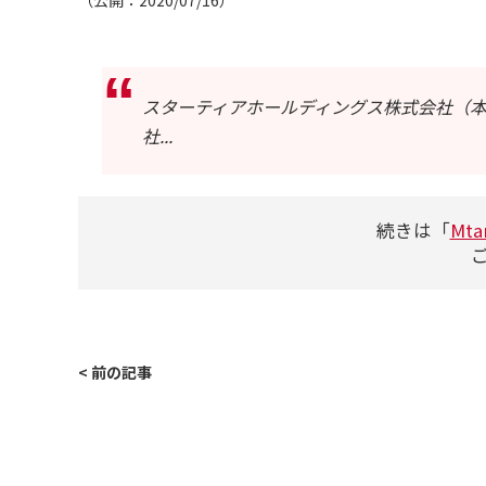
（公開：2020/07/16）
アカウント発行
資料ダウンロード
スターティアホールディングス株式会社（本
社...
セミナー
続きは「
Mt
サイトマップ
個人情報保護方針
< 前の記事