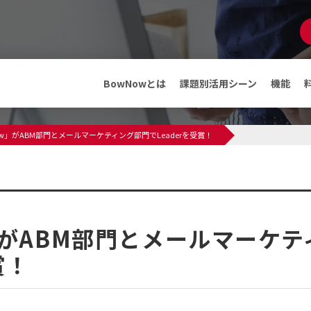
マンガでわかる
BowNow
資料ダウンロード
BowNowとは
課題別活用シーン
機能
機能
メディア
ow」がABM部門とメールマーケティング部門でLeaderを受賞！
ABMテンプレート
インフォメーション
料金・プラン
プレスリリース
メディア情報
フリープランでできること
セミナー・イベント
」がABM部門とメールマーケテ
導入事例
導入事例
賞！