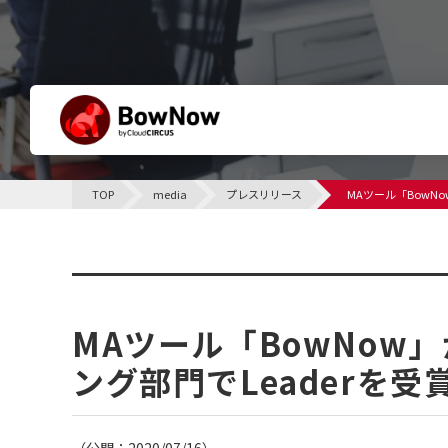
BowNowとは
TOP
media
プレスリリース
MAツール「BowN
他社との違い
サポート体制について
プレスリリース
課題別活用シーン
MAツール「BowNow
ング部門でLeaderを受