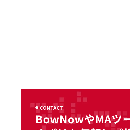
CONTACT
BowNowやMAツ