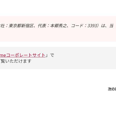
お問い合わせ
マニュアルサイト
代理店の方はこちら
BowNow導入の手引き
社：東京都新宿区、代表：本郷秀之、コード：3393）は、当
導入後、まず始めるべきこと
代理店お問い合わせ
代理販売について
ameコーポレートサイト
」で
ご覧いただけます
情報セキュリティ基本方針
特定個人情報取扱方針
次の
会社概要