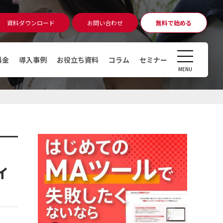
資料ダウンロード
お問い合わせ
無料で始める
無料相談
アカウント発行
CLOSE
料金
導入事例
お役立ち資料
コラム
セミナー
MENU
コラム
マーケティングオートメーショ
ン（MA）ツールとは
デジタルマーケティングとは
デマンドジェネレーションとは
ィ
MAツール運用時のKPI・KGI
MAツールの導入費用っていくら
かかるの？