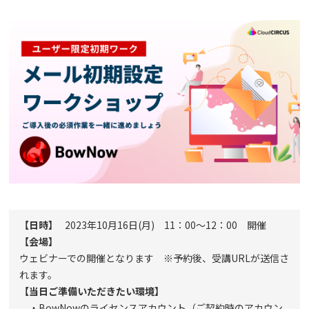
コラム
アカウント発行
資料ダウンロード
セミナー
お問い合わせ
代理店の方はこちら
【日時】
2023年10月16日(月) 11：00～12：00 開催
【会場】
マニュアルサイト
ウェビナーでの開催となります ※予約後、受講URLが送信さ
れます。
【当日ご準備いただきたい環境】
・BowNowのライセンスアカウント（ご契約時のアカウン