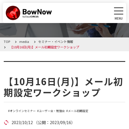
MENU
CLOSE
TOP
media
セミナー・イベント情報
BowNowとは
【10月16日(月)】メール初期設定ワークショップ
課題別活用シーン
セミナー・イベント情報
機能
【10月16日(月)】メール初
期設定ワークショップ
料金・プラン
導入事例
オンラインセミナー
ユーザー会・勉強会
メール初期設定
2023/10/12
（公開：2023/09/16）
メディア