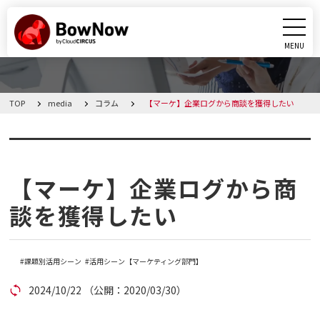
MENU
CLOSE
TOP
media
コラム
【マーケ】企業ログから商談を獲得したい
BowNowとは
コラム
課題別活用シーン
【マーケ】企業ログから商
機能
談を獲得したい
料金・プラン
課題別活用シーン
活用シーン【マーケティング部門】
導入事例
2024/10/22
（公開：2020/03/30）
メディア