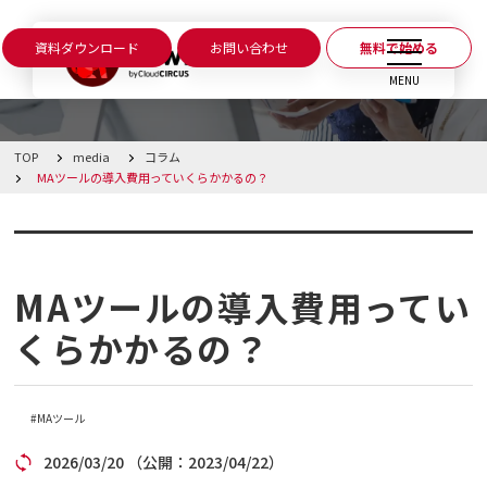
資料ダウンロード
お問い合わせ
無料で始める
CLOSE
MENU
TOP
media
コラム
BowNowとは
MAツールの導入費用っていくらかかるの？
課題別活用シーン
コラム
機能
MAツールの導入費用ってい
くらかかるの？
料金・プラン
導入事例
MAツール
2026/03/20
（公開：2023/04/22）
メディア