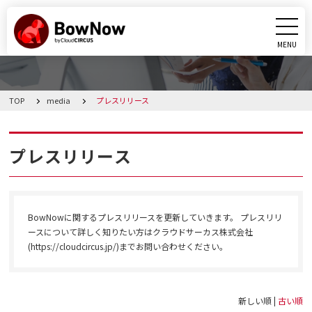
MENU
CLOSE
TOP
media
プレスリリース
BowNowとは
課題別活用シーン
プレスリリース
機能
BowNowに関するプレスリリースを更新していきます。 プレスリリ
料金・プラン
ースについて詳しく知りたい方はクラウドサーカス株式会社
(https://cloudcircus.jp/)までお問い合わせください。
導入事例
メディア
新しい順 |
古い順