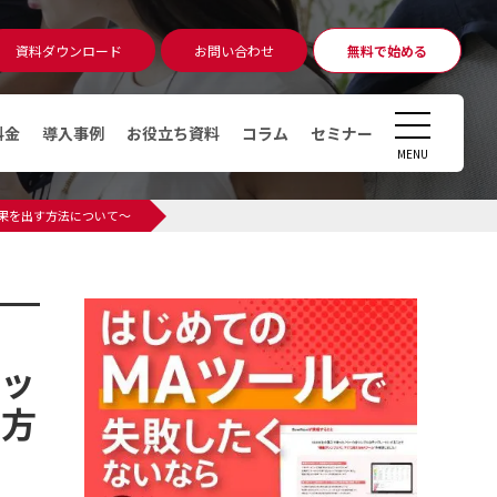
資料ダウンロード
お問い合わせ
無料で始める
無料相談
アカウント発行
CLOSE
料金
導入事例
お役立ち資料
コラム
セミナー
MENU
コラム
成果を出す方法について～
マーケティングオートメーショ
ン（MA）ツールとは
デジタルマーケティングとは
デマンドジェネレーションとは
アッ
MAツール運用時のKPI・KGI
す方
MAツールの導入費用っていくら
かかるの？