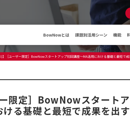
マンガでわかる
BowNow
資料ダウンロード
BowNowとは
課題別活用シーン
機能
機能
メディア
(木)】［ユーザー限定］BowNowスタートアップ初回講座～MA活用における基礎と最短で
ABMテンプレート
インフォメーション
料金・プラン
プレスリリース
メディア情報
フリープランでできること
セミナー・イベント
ザー限定］BowNowスタート
導入事例
導入事例
おける基礎と最短で成果を出