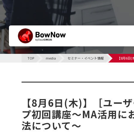
BowNowとは
TOP
media
セミナー・イベント情報
【8月6日
他社との違い
サポート体制について
セミナー・イベント情報
課題別活用シーン
【8月6日(木)】［ユー
プ初回講座～MA活用に
法について～