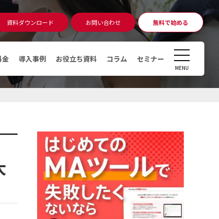
資料ダウンロード
お問い合わせ
無料で始める
無料相談
アカウント発行
CLOSE
料金
導入事例
お役立ち資料
コラム
セミナー
MENU
コラム
マーケティングオートメーショ
ン（MA）ツールとは
デジタルマーケティングとは
デマンドジェネレーションとは
大
MAツール運用時のKPI・KGI
MAツールの導入費用っていくら
かかるの？