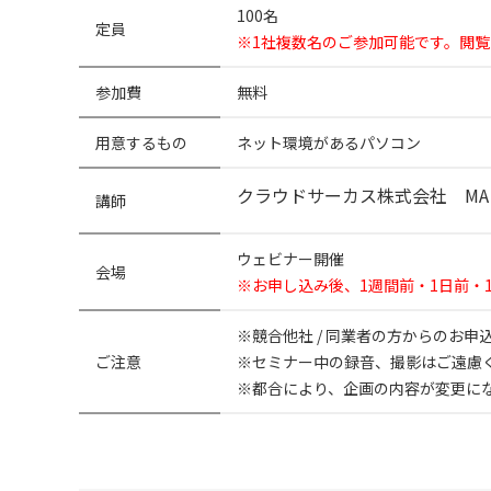
100名
定員
※1社複数名のご参加可能です。閲
参加費
無料
用意するもの
ネット環境があるパソコン
クラウドサーカス株式会社 M
講師
ウェビナー開催
会場
※お申し込み後、1週間前・1日前・
※競合他社 / 同業者の方からのお
ご注意
※セミナー中の録音、撮影はご遠慮
※都合により、企画の内容が変更に