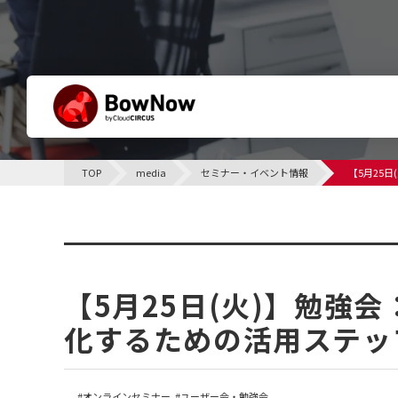
BowNowとは
TOP
media
セミナー・イベント情報
【5月25
他社との違い
サポート体制について
セミナー・イベント情報
課題別活用シーン
【5月25日(火)】勉強
化するための活用ステッ
オンラインセミナー
ユーザー会・勉強会