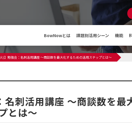
マンガでわかる
BowNow
資料ダウンロード
BowNowとは
課題別活用シーン
機能
機能
メディア
日(火)】勉強会：名刺活用講座 ～商談数を最大化するための活用ステップとは～
ABMテンプレート
インフォメーション
料金・プラン
プレスリリース
メディア情報
フリープランでできること
セミナー・イベント
会：名刺活用講座 ～商談数を最
導入事例
導入事例
プとは～