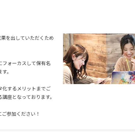
成果を出していただくため
にフォーカスして保有名
ます。
タ化するメリットまでご
る講座となっております。
にご参加ください！