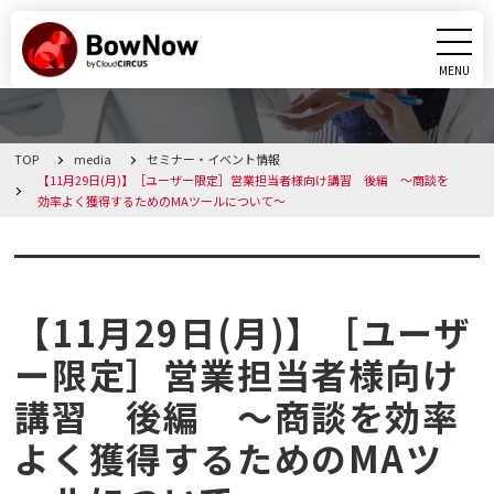
MENU
CLOSE
TOP
media
セミナー・イベント情報
BowNowとは
【11月29日(月)】［ユーザー限定］営業担当者様向け講習 後編 ～商談を
効率よく獲得するためのMAツールについて～
課題別活用シーン
セミナー・イベント情報
機能
【11月29日(月)】［ユーザ
料金・プラン
ー限定］営業担当者様向け
講習 後編 ～商談を効率
導入事例
よく獲得するためのMAツ
メディア