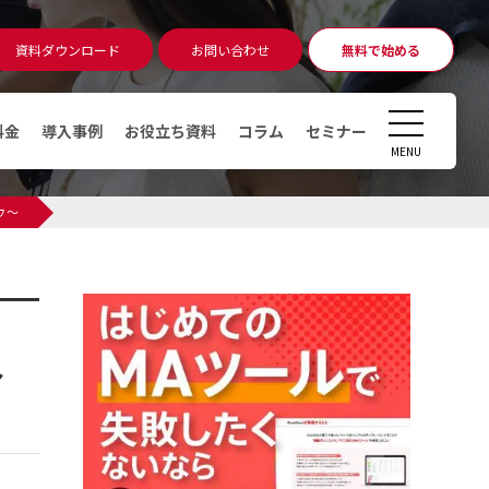
資料ダウンロード
お問い合わせ
無料で始める
無料相談
アカウント発行
CLOSE
料金
導入事例
お役立ち資料
コラム
セミナー
MENU
コラム
ウ～
マーケティングオートメーショ
ン（MA）ツールとは
デジタルマーケティングとは
デマンドジェネレーションとは
～
MAツール運用時のKPI・KGI
MAツールの導入費用っていくら
かかるの？