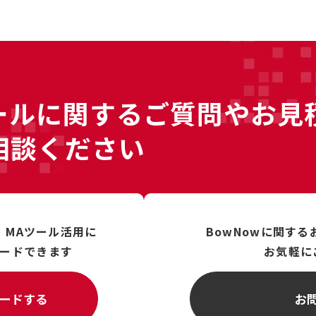
ールに
関するご質問やお見
相談ください
、
MAツール活用に
BowNowに関す
ードできます
お気軽に
ードする
お