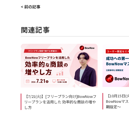
< 前の記事
関連記事
【10月15日
【7/21(火)】[フリープラン向け]BowNowフ
BowNow
リープランを活用した 効率的な商談の増や
期設定～
し方