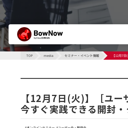
BowNowとは
TOP
media
セミナー・イベント情報
【12月7
他社との違い
サポート体制について
セミナー・イベント情報
課題別活用シーン
【12月7日(火)】［ユ
今すぐ実践できる開封・
オンラインセミナー
ユーザー会・勉強会