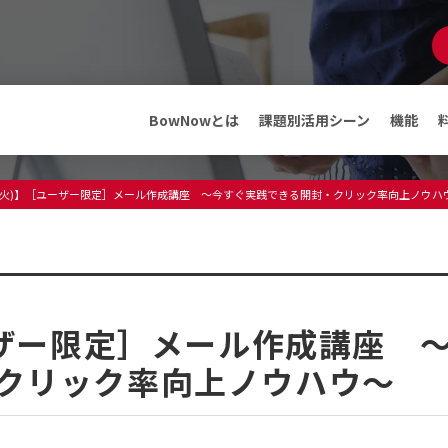
マンガでわかる
BowNow
資料ダウンロード
BowNowとは
課題別活用シーン
機能
機能
メディア
日(火)】［ユーザー限定］メール作成講座 ～今すぐ実践できる開封・クリック率向上ノウハ
ABMテンプレート
インフォメーション
料金・プラン
プレスリリース
メディア情報
フリープランでできること
セミナー・イベント
ーザー限定］メール作成講座 
導入事例
導入事例
クリック率向上ノウハウ～