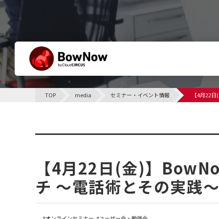
BowNowとは
TOP
media
セミナー・イベント情報
【4月22
他社との違い
サポート体制について
セミナー・イベント情報
課題別活用シーン
【4月22日(金)】Bo
チ 〜電話術とその実践
オンラインセミナー
ユーザー会・勉強会