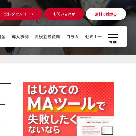
資料ダウンロード
お問い合わせ
無料で始める
無料相談
アカウント発行
CLOSE
料金
導入事例
お役立ち資料
コラム
セミナー
MENU
コラム
マーケティングオートメーショ
ン（MA）ツールとは
デジタルマーケティングとは
デマンドジェネレーションとは
ー
MAツール運用時のKPI・KGI
MAツールの導入費用っていくら
かかるの？