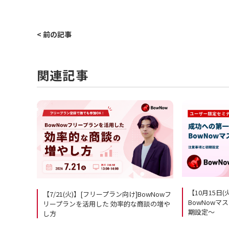
< 前の記事
関連記事
【10月15日
【7/21(火)】[フリープラン向け]BowNowフ
BowNow
リープランを活用した 効率的な商談の増や
期設定～
し方