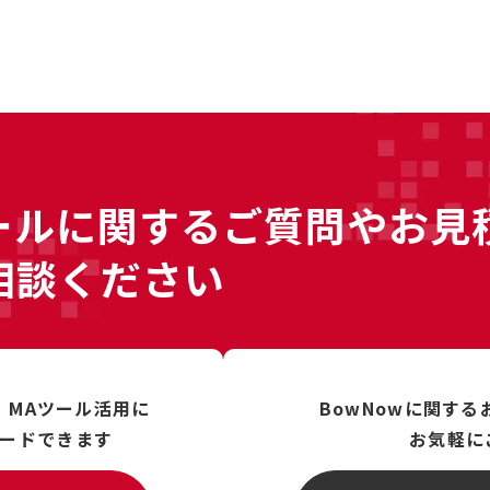
ールに
関するご質問やお見
相談ください
、
MAツール活用に
BowNowに関す
ードできます
お気軽に