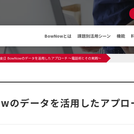
マンガでわかる
BowNow
資料ダウンロード
BowNowとは
課題別活用シーン
機能
機能
メディア
日(金)】BowNowのデータを活用したアプローチ 〜電話術とその実践〜
ABMテンプレート
インフォメーション
料金・プラン
プレスリリース
メディア情報
フリープランでできること
セミナー・イベント
wNowのデータを活用したアプロ
導入事例
導入事例
〜