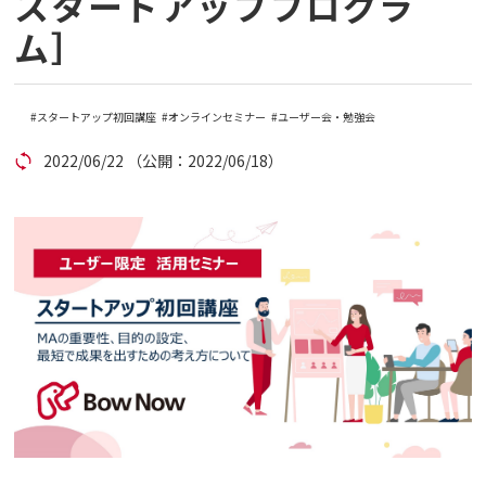
スタートアッププログラ
ム］
コラム
アカウント発行
スタートアップ初回講座
オンラインセミナー
ユーザー会・勉強会
2022/06/22
（公開：2022/06/18）
資料ダウンロード
セミナー
お問い合わせ
代理店の方はこちら
マニュアルサイト