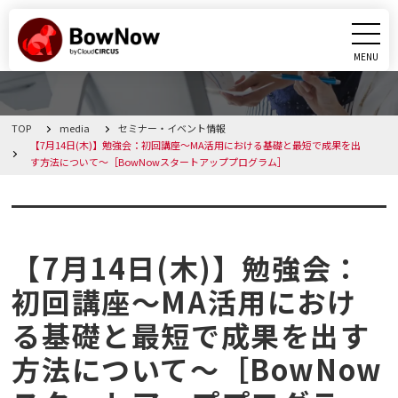
MENU
CLOSE
TOP
media
セミナー・イベント情報
BowNowとは
【7月14日(木)】勉強会：初回講座～MA活用における基礎と最短で成果を出
す方法について～［BowNowスタートアッププログラム］
課題別活用シーン
セミナー・イベント情報
機能
【7月14日(木)】勉強会：
料金・プラン
初回講座～MA活用におけ
る基礎と最短で成果を出す
導入事例
方法について～［BowNow
メディア