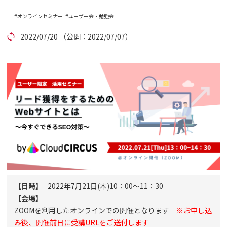
オンラインセミナー
ユーザー会・勉強会
コラム
2022/07/20
（公開：2022/07/07）
アカウント発行
資料ダウンロード
セミナー
お問い合わせ
代理店の方はこちら
【日時】
2022年7月21日(木)10：00～11：30
マニュアルサイト
【会場】
ZOOMを利用したオンラインでの開催となります
※お申し込
み後、開催前日に受講URLをご送付します