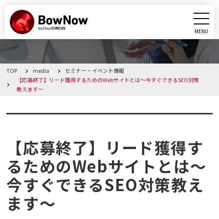
MENU
CLOSE
TOP
media
セミナー・イベント情報
BowNowとは
【応募終了】リード獲得するためのWebサイトとは～今すぐできるSEO対策
教えます～
課題別活用シーン
セミナー・イベント情報
機能
【応募終了】リード獲得す
料金・プラン
るためのWebサイトとは～
今すぐできるSEO対策教え
導入事例
ます～
メディア