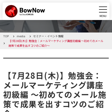
MENU
CLOSE
TOP
media
セミナー・イベント情報
BowNowとは
【7月28日(木)】勉強会：メールマーケティング講座初級編 ～初めてのメール
施策で成果を出すコツのご紹介～
課題別活用シーン
セミナー・イベント情報
機能
【7月28日(木)】勉強会：
料金・プラン
メールマーケティング講座
初級編 ～初めてのメール施
導入事例
策で成果を出すコツのご紹
メディア