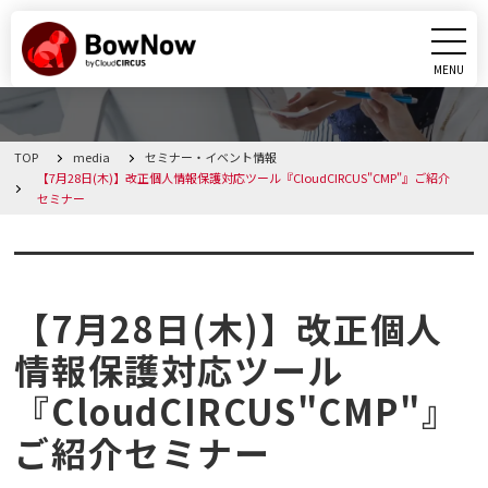
MENU
CLOSE
TOP
media
セミナー・イベント情報
BowNowとは
【7月28日(木)】改正個人情報保護対応ツール『CloudCIRCUS"CMP"』ご紹介
セミナー
課題別活用シーン
セミナー・イベント情報
機能
【7月28日(木)】改正個人
料金・プラン
情報保護対応ツール
『CloudCIRCUS"CMP"』
導入事例
ご紹介セミナー
メディア