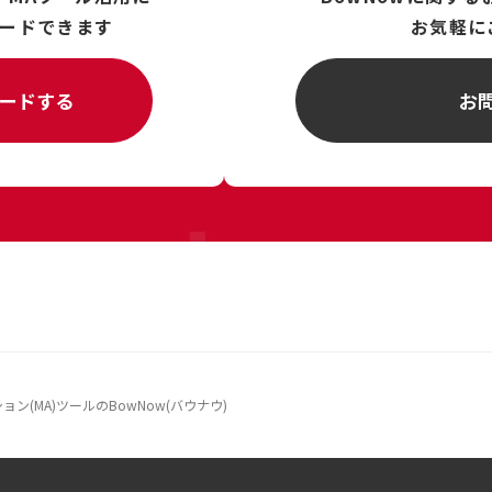
ードできます
お気軽に
ードする
お
(MA)ツールのBowNow(バウナウ)