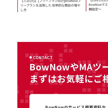
【7/21(火)】[フリープラン向け]BowNowフ
BowNow
リープランを活用した 効率的な商談の増や
期設定～
し方
CONTACT
BowNowやMAツ
まずはお気軽にご
BowNowのサービス概要資料や