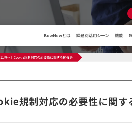
マンガでわかる
BowNow
資料ダウンロード
BowNowとは
課題別活用シーン
機能
機能
メディア
日11時～】Cookie規制対応の必要性に関する勉強会
ABMテンプレート
インフォメーション
料金・プラン
プレスリリース
メディア情報
フリープランでできること
セミナー・イベント
ookie規制対応の必要性に関す
導入事例
導入事例