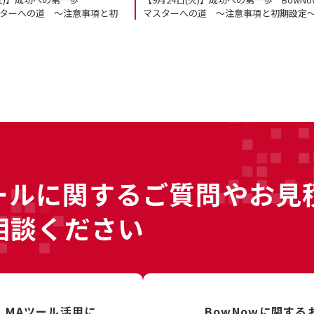
マスターへの道 ～注意事項と初
マスターへの道 ～注意事項と初期設定
ールに
関するご質問やお見
相談ください
、
MAツール活用に
BowNowに関す