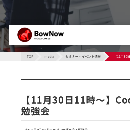
BowNowとは
TOP
media
セミナー・イベント情報
【11月30
他社との違い
サポート体制について
セミナー・イベント情報
課題別活用シーン
【11月30日11時～】C
勉強会
オンラインセミナー
ユーザー会・勉強会