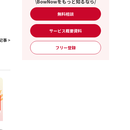
\BowNowをもっと知るなら/
無料相談
サービス概要資料
記事 >
フリー登録
w