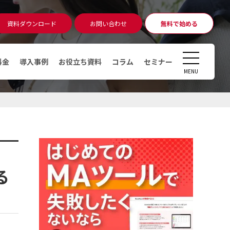
資料ダウンロード
お問い合わせ
無料で始める
無料相談
アカウント発行
CLOSE
料金
導入事例
お役立ち資料
コラム
セミナー
MENU
コラム
マーケティングオートメーショ
ン（MA）ツールとは
デジタルマーケティングとは
デマンドジェネレーションとは
る
MAツール運用時のKPI・KGI
MAツールの導入費用っていくら
かかるの？