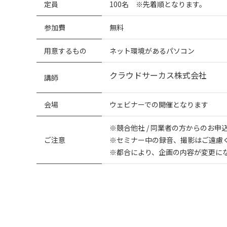
定員
100名 ※先着順となります。
参加費
無料
用意するもの
ネット環境があるパソコン
クラウドサーカス株式会社
講師
会場
ウェビナーでの開催となります
※競合他社 / 同業者の方からのお
ご注意
※セミナー中の録音、撮影はご遠慮
※都合により、企画の内容が変更に