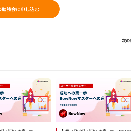
の勉強会に申し込む
次の
(火)】成功への第一歩
【9月24日(火)】成功への第一歩 BowNo