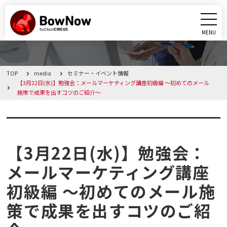
MENU
CLOSE
TOP
media
セミナー・イベント情報
BowNowとは
【3月22日(水)】勉強会：メールマーケティング講座初級編 ～初めてのメール
施策で成果を出すコツのご紹介～
課題別活用シーン
セミナー・イベント情報
機能
【3月22日(水)】勉強会：
料金・プラン
メールマーケティング講座
初級編 ～初めてのメール施
導入事例
策で成果を出すコツのご紹
メディア