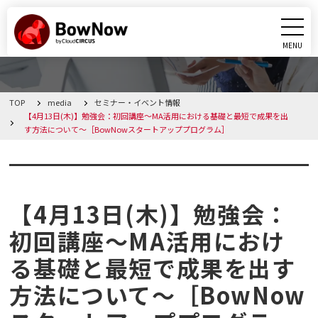
MENU
CLOSE
TOP
media
セミナー・イベント情報
BowNowとは
【4月13日(木)】勉強会：初回講座～MA活用における基礎と最短で成果を出
す方法について～［BowNowスタートアッププログラム］
課題別活用シーン
セミナー・イベント情報
機能
【4月13日(木)】勉強会：
料金・プラン
初回講座～MA活用におけ
る基礎と最短で成果を出す
導入事例
方法について～［BowNow
メディア