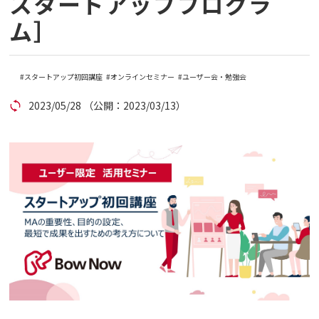
スタートアッププログラ
ム］
コラム
アカウント発行
スタートアップ初回講座
オンラインセミナー
ユーザー会・勉強会
2023/05/28
（公開：2023/03/13）
資料ダウンロード
セミナー
お問い合わせ
代理店の方はこちら
マニュアルサイト