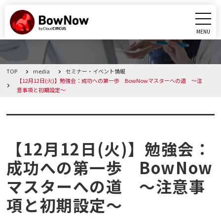
MENU
CLOSE
TOP
media
セミナー・イベント情報
BowNowとは
【12月12日(火)】勉強会：成功への第一歩 BowNowマスターへの道 ～注
意事項と初期設定～
課題別活用シーン
セミナー・イベント情報
機能
【12月12日(火)】勉強会：
料金・プラン
成功への第一歩 BowNow
マスターへの道 ～注意事
導入事例
項と初期設定～
メディア