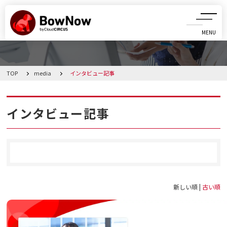
MENU
CLOSE
TOP
media
インタビュー記事
BowNowとは
課題別活用シーン
インタビュー記事
機能
料金・プラン
新しい順 |
古い順
導入事例
メディア