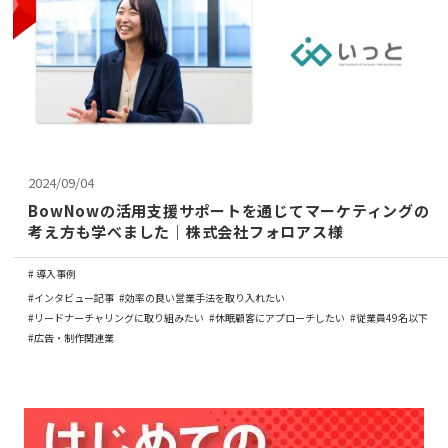
コラム
アカウント発行
資料ダウンロード
2024/09/04
セミナー
BowNowの活用支援サポートを通じてマーケティングの
考え方も学べました｜株式会社フォロアス様
お問い合わせ
導入事例
インタビュー記事
効率の良い営業手法を取り入れたい
代理店の方はこちら
リードナーチャリングに取り組みたい
休眠顧客にアプローチしたい
従業員49名以下
広告・制作関連業
マニュアルサイト