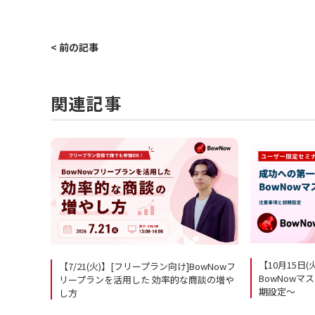
< 前の記事
関連記事
【10月15日
【7/21(火)】[フリープラン向け]BowNowフ
BowNow
リープランを活用した 効率的な商談の増や
期設定～
し方