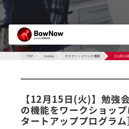
BowNowとは
TOP
media
セミナー・イベント情報
【12月1
他社との違い
サポート体制について
セミナー・イベント情報
課題別活用シーン
【12月15日(火)】勉
の機能をワークショップ
タートアッププログラム