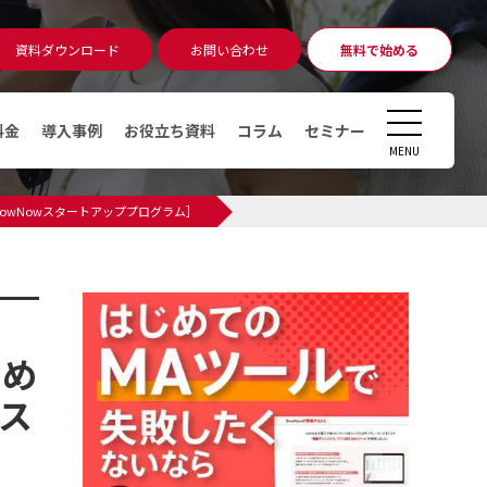
資料ダウンロード
お問い合わせ
無料で始める
無料相談
アカウント発行
CLOSE
料金
導入事例
お役立ち資料
コラム
セミナー
MENU
コラム
BowNowスタートアッププログラム］
マーケティングオートメーショ
ン（MA）ツールとは
デジタルマーケティングとは
デマンドジェネレーションとは
すめ
MAツール運用時のKPI・KGI
ス
MAツールの導入費用っていくら
かかるの？