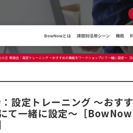
マンガでわかる
BowNow
資料ダウンロード
BowNowとは
課題別活用シーン
機能
機能
メディア
5日(火)】勉強会：設定トレーニング ～おすすめの機能をワークショップにて一緒に設定～［
ABMテンプレート
インフォメーション
料金・プラン
プレスリリース
メディア情報
フリープランでできること
セミナー・イベント
強会：設定トレーニング ～おす
導入事例
導入事例
にて一緒に設定～［BowNow
］