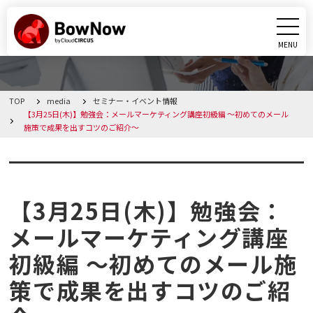
MENU
CLOSE
TOP
media
セミナー・イベント情報
BowNowとは
【3月25日(木)】勉強会：メールマーケティング講座初級編 ～初めてのメール
施策で成果を出すコツのご紹介～
課題別活用シーン
セミナー・イベント情報
機能
【3月25日(木)】勉強会：
料金・プラン
メールマーケティング講座
初級編 ～初めてのメール施
導入事例
策で成果を出すコツのご紹
メディア