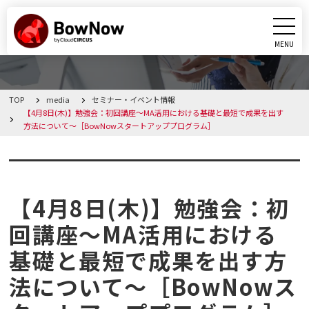
MENU
CLOSE
TOP
media
セミナー・イベント情報
BowNowとは
【4月8日(木)】勉強会：初回講座～MA活用における基礎と最短で成果を出す
方法について～［BowNowスタートアッププログラム］
課題別活用シーン
セミナー・イベント情報
機能
【4月8日(木)】勉強会：初
料金・プラン
回講座～MA活用における
基礎と最短で成果を出す方
導入事例
法について～［BowNowス
メディア