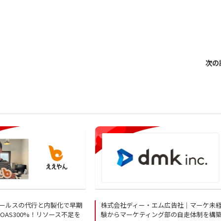
次の
ールスの代行と内製化で早期
株式会社ディー・エム広告社｜マーケ未
OAS300%！リソース不足を
験からマーケティング部の自走体制を構