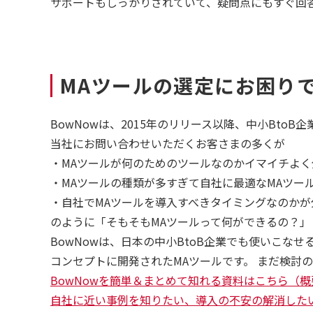
サポートもしっかりされていて、疑問点にもすぐ回
MAツールの選定にお困り
BowNowは、2015年のリリース以降、中小Bt
当社にお問い合わせいただくお客さまの多くが
・MAツールが何のためのツールなのかイマイチよく
・MAツールの種類が多すぎて自社に最適なMAツー
・自社でMAツールを導入すべきタイミングなのかが
のように「そもそもMAツールって何ができるの？
BowNowは、日本の中小BtoB企業でも使いこな
コンセプトに開発されたMAツールです。 まだ検討
BowNowを簡単＆まとめて知れる資料はこちら（
自社に近い事例を知りたい、導入の不安の解消した