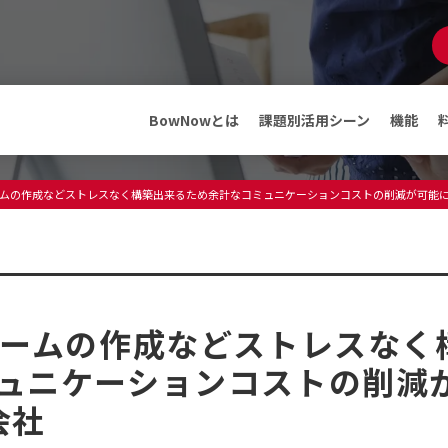
マンガでわかる
BowNow
資料ダウンロード
BowNowとは
課題別活用シーン
機能
機能
メディア
ームの作成などストレスなく構築出来るため余計なコミュニケーションコストの削減が可能に｜A
ABMテンプレート
インフォメーション
料金・プラン
プレスリリース
メディア情報
フリープランでできること
セミナー・イベント
ォームの作成などストレスなく
導入事例
導入事例
ュニケーションコストの削減
会社