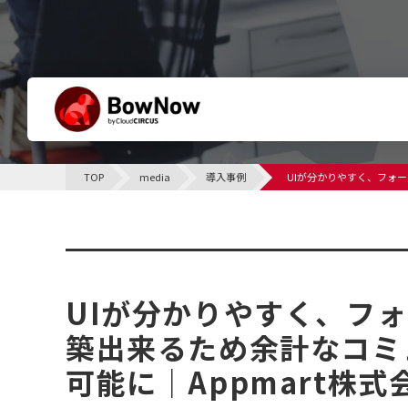
BowNowとは
TOP
media
導入事例
UIが分かりやすく、フォ
他社との違い
サポート体制について
導入事例
課題別活用シーン
UIが分かりやすく、フ
築出来るため余計なコミ
可能に｜Appmart株式