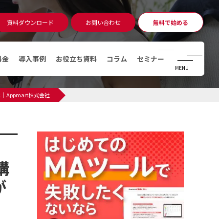
資料ダウンロード
お問い合わせ
無料で始める
無料相談
アカウント発行
CLOSE
料金
導入事例
お役立ち資料
コラム
セミナー
MENU
コラム
ppmart株式会社
マーケティングオートメーショ
ン（MA）ツールとは
デジタルマーケティングとは
デマンドジェネレーションとは
構
MAツール運用時のKPI・KGI
が
MAツールの導入費用っていくら
かかるの？