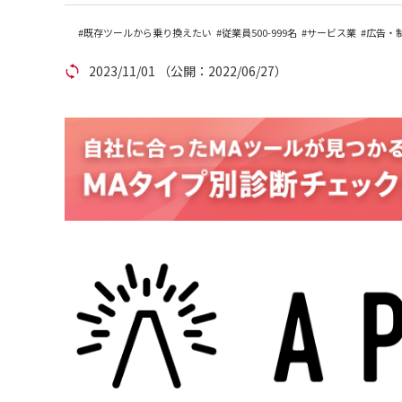
アカウント発行
既存ツールから乗り換えたい
従業員500-999名
サービス業
広告・
2023/11/01
（公開：2022/06/27）
資料ダウンロード
セミナー
サイトマップ
個人情報保護方針