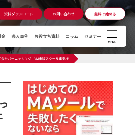
資料ダウンロード
お問い合わせ
無料で始める
無料相談
アカウント発行
CLOSE
料金
導入事例
お役立ち資料
コラム
セミナー
MENU
コラム
式会社バーニャカウダ VM出版スクール事業様
マーケティングオートメーショ
ン（MA）ツールとは
デジタルマーケティングとは
デマンドジェネレーションとは
っ
MAツール運用時のKPI・KGI
上
MAツールの導入費用っていくら
かかるの？