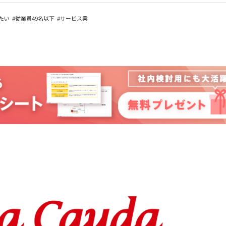
お問い合わせ
マニュアルサイト
たい
従業員49名以下
サービス業
代理店の方はこちら
BowNow導入の手引き
導入後、まず始めるべきこと
代理店お問い合わせ
代理販売について
情報セキュリティ基本方針
特定個人情報取扱方針
会社概要