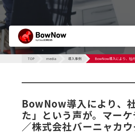
BowNowとは
TOP
media
導入事例
BowNow導入により、
他社との違い
サポート体制について
導入事例
課題別活用シーン
BowNow導入により
た」という声が。マーケ
／株式会社バーニャカウ