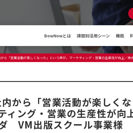
マンガでわかる
BowNow
資料ダウンロード
BowNowとは
課題別活用シーン
機能
機能
メディア
社内から「営業活動が楽しくなった」という声が。マーケティング・営業の生産性が向上／株
ABMテンプレート
インフォメーション
料金・プラン
プレスリリース
メディア情報
フリープランでできること
セミナー・イベント
、社内から「営業活動が楽しくな
導入事例
導入事例
ティング・営業の生産性が向
ダ VM出版スクール事業様