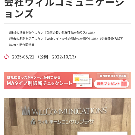
会社ウィルコミュニケーシ
ョンズ
コラム
アカウント発行
新規の営業を強化したい
効率の良い営業手法を取り入れたい
過去の名刺を活用したい
Webサイトからの問合せを増やしたい
従業員49名以下
資料ダウンロード
広告・制作関連業
2025/05/21
（公開：2022/10/13）
セミナー
お問い合わせ
代理店の方はこちら
マニュアルサイト