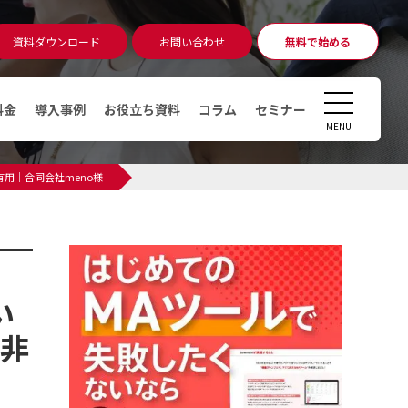
資料ダウンロード
お問い合わせ
無料で始める
無料相談
アカウント発行
CLOSE
料金
導入事例
お役立ち資料
コラム
セミナー
MENU
コラム
用｜合同会社meno様
マーケティングオートメーショ
ン（MA）ツールとは
デジタルマーケティングとは
デマンドジェネレーションとは
い
MAツール運用時のKPI・KGI
は非
MAツールの導入費用っていくら
かかるの？