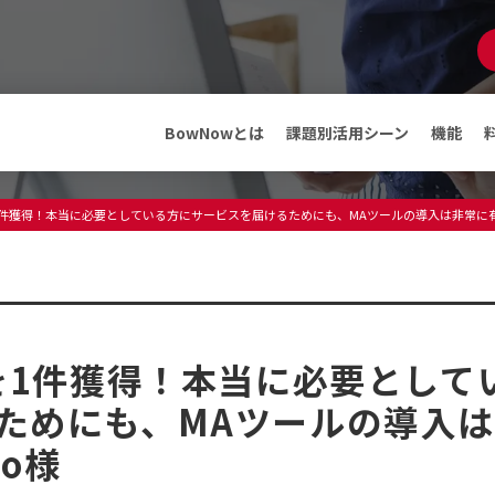
マンガでわかる
BowNow
資料ダウンロード
BowNowとは
課題別活用シーン
機能
機能
メディア
を1件獲得！本当に必要としている方にサービスを届けるためにも、MAツールの導入は非常に有
ABMテンプレート
インフォメーション
料金・プラン
プレスリリース
メディア情報
フリープランでできること
セミナー・イベント
を1件獲得！本当に必要として
導入事例
導入事例
ためにも、MAツールの導入
o様