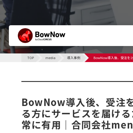
BowNowとは
TOP
media
導入事例
BowNow導入後、受注
他社との違い
サポート体制について
導入事例
課題別活用シーン
BowNow導入後、受注
る方にサービスを届ける
常に有用｜合同会社men