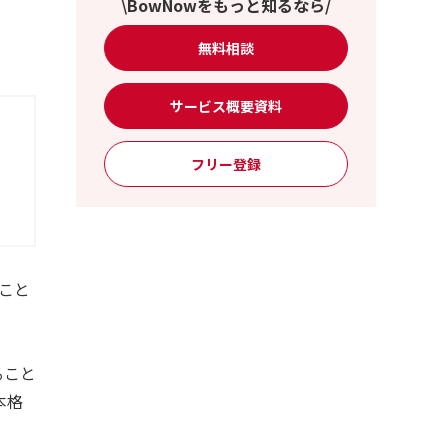
\BowNowをもっと知るなら/
無料相談
サービス概要資料
フリー登録
こと
ること
本格