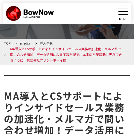
MENU
CLOSE
TOP
media
導入事例
BowNowとは
MA導入とCSサポートによりインサイドセールス業務の加速化・メルマガで
問い合わせ増加！データ活用による工数削減で、本来の営業活動に専念でき
るように｜株式会社プリントボーイ様
課題別活用シーン
導入事例
機能
MA導入とCSサポートによ
料金・プラン
りインサイドセールス業務
導入事例
の加速化・メルマガで問い
合わせ増加！データ活用に
メディア