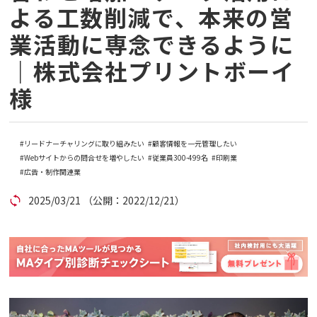
よる工数削減で、本来の営
コラム
業活動に専念できるように
｜株式会社プリントボーイ
アカウント発行
様
資料ダウンロード
セミナー
リードナーチャリングに取り組みたい
顧客情報を一元管理したい
Webサイトからの問合せを増やしたい
従業員300-499名
印刷業
広告・制作関連業
お問い合わせ
2025/03/21
（公開：2022/12/21）
代理店の方はこちら
マニュアルサイト