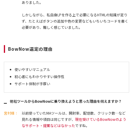
ありました。
しかしながら、私自身LPを作る上で必要になるHTMLの知識が足り
ず、たとえばボタンの追加や色の変更などもいちいちコードを書く
必要があり、難しく感じていました。
BowNow選定の理由
使いやすいマニュアル
初心者にもわかりやすい操作性
サポート体制が手厚い
他社ツールからBowNowに乗り換えようと思った理由を伺えますか？
宮村様：
以前使っていたMAツールは、開封率、配信数、クリック数…など
見れる情報や項目は同じですが、
現在受けているBowNowのよう
なサポート・提案などはなかった
ですね。