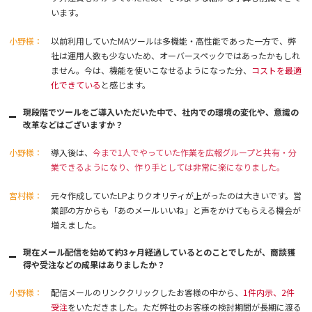
います。
小野様：
以前利用していたMAツールは多機能・高性能であった一方で、弊
社は運用人数も少ないため、オーバースペックではあったかもしれ
ません。今は、機能を使いこなせるようになった分、
コストを最適
化できている
と感じます。
現段階でツールをご導入いただいた中で、社内での環境の変化や、意識の
改革などはございますか？
小野様：
導入後は、
今まで1人でやっていた作業を広報グループと共有・分
業できるようになり、作り手としては非常に楽になりました。
宮村様：
元々作成していたLPよりクオリティが上がったのは大きいです。営
業部の方からも「あのメールいいね」と声をかけてもらえる機会が
増えました。
現在メール配信を始めて約3ヶ月経過しているとのことでしたが、商談獲
得や受注などの成果はありましたか？
小野様：
配信メールのリンククリックしたお客様の中から、
1件内示、2件
受注
をいただきました。ただ弊社のお客様の検討期間が長期に渡る