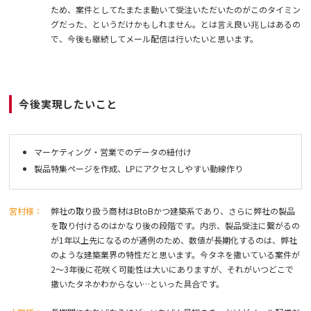
ため、案件としてたまたま動いて受注いただいたのがこのタイミン
グだった、というだけかもしれません。とは言え良い兆しはあるの
で、今後も継続してメール配信は行いたいと思います。
今後実現したいこと
マーケティング・営業でのデータの紐付け
製品特集ページを作成、LPにアクセスしやすい動線作り
宮村様：
弊社の取り扱う商材はBtoBかつ建築系であり、さらに弊社の製品
を取り付けるのはかなり後の段階です。内示、製品受注に繋がるの
が1年以上先になるのが通例のため、数値が長期化するのは、弊社
のような建築業界の特性だと思います。今タネを撒いている案件が
2〜3年後に花咲く可能性は大いにありますが、それがいつどこで
撒いたタネかわからない…といった具合です。