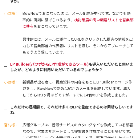
すか。
小野様：
BowNowでおこなったのは、メール配信が中心です。なかでも効
率的に商談に繋げられるよう、
検討確度の高い顧客リストを
営業部
に
共有
をおこなっています。
具体的には、メールに添付したURLをクリックした顧客の情報を出
力して営業部署の代表者にリストを渡し、そこからアプローチして
もらうよう促しています。
LP Builder(パワポからLP作成ができるツール)
も導入いただいたと伺いま
したが、どのように利用いただいているのでしょうか？
小野様：
新製品が出る度に、提案資料の内容をもとにLP Builderでページ作
成をし、BowNowで新製品紹介のメールを配信しています。導入
してからは3ヶ月ほどですが、すでに14個のLPを作成しました。
これだけの短期間で、それだけ多くのLPを量産できるのは素晴らしいです
ね。
宮村様：
広報グループは、普段サービスのカタログなども作成している部署
なので、営業のサポートとして提案書を作成することも多いです。
この広報グループと小野が協力することで、直近で作成したページ