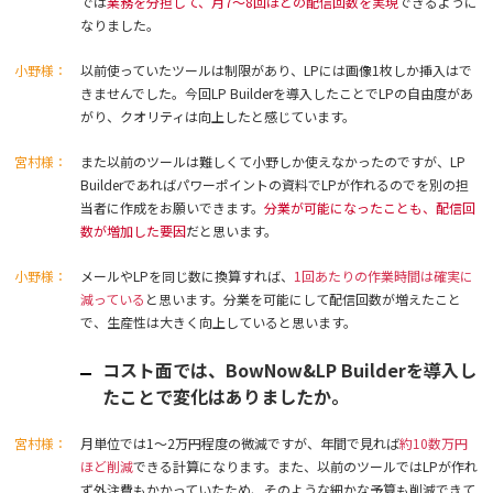
では
業務を分担して、月7〜8回ほどの配信回数を実現
できるように
なりました。
小野様：
以前使っていたツールは制限があり、LPには画像1枚しか挿入はで
きませんでした。今回LP Builderを導入したことでLPの自由度があ
がり、クオリティは向上したと感じています。
宮村様：
また以前のツールは難しくて小野しか使えなかったのですが、LP
Builderであればパワーポイントの資料でLPが作れるのでを別の担
当者に作成をお願いできます。
分業が可能になったことも、配信回
数が増加した要因
だと思います。
小野様：
メールやLPを同じ数に換算すれば、
1回あたりの作業時間は確実に
減っている
と思います。分業を可能にして配信回数が増えたこと
で、生産性は大きく向上していると思います。
コスト面では、BowNow&LP Builderを導入し
たことで変化はありましたか。
宮村様：
月単位では1〜2万円程度の微減ですが、年間で見れば
約10数万円
ほど削減
できる計算になります。また、以前のツールではLPが作れ
ず外注費もかかっていたため、そのような細かな予算も削減できて