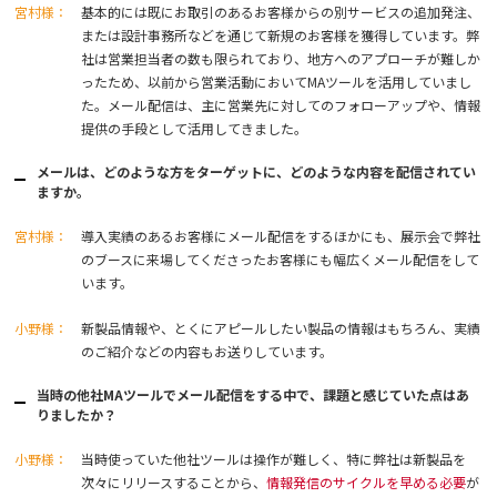
宮村様：
基本的には既にお取引のあるお客様からの別サービスの追加発注、
または設計事務所などを通じて新規のお客様を獲得しています。弊
社は営業担当者の数も限られており、地方へのアプローチが難しか
ったため、以前から営業活動においてMAツールを活用していまし
た。メール配信は、主に営業先に対してのフォローアップや、情報
提供の手段として活用してきました。
メールは、どのような方をターゲットに、どのような内容を配信されてい
ますか。
宮村様：
導入実績のあるお客様にメール配信をするほかにも、展示会で弊社
のブースに来場してくださったお客様にも幅広くメール配信をして
います。
小野様：
新製品情報や、とくにアピールしたい製品の情報はもちろん、実績
のご紹介などの内容もお送りしています。
当時の他社MAツールでメール配信をする中で、課題と感じていた点はあ
りましたか？
小野様：
当時使っていた他社ツールは操作が難しく、特に弊社は新製品を
次々にリリースすることから、
情報発信のサイクルを早める必要
が