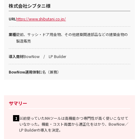
株式会社シブタニ様
URL
https://www.shibutani.co.jp/
業種
錠前、サッシ・ドア用金物、その他建築関連部品などの建築金物の
製造販売
導入商材
BowNow / LP Builder
BowNow運用体制
1名（兼務）
サマリー
以前使っていたMAツールは高機能かつ専門性が高く使いこなせて
いなかった。機能・コスト両面から適正化をはかり、BowNow／
LP Builderの導入を決定。