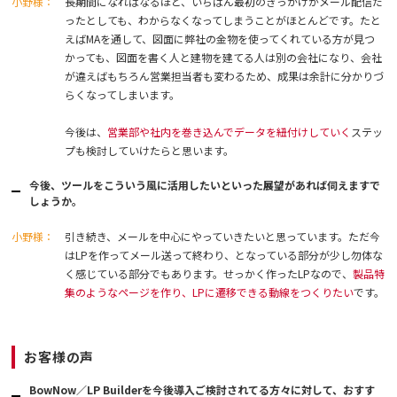
小野様：
長期間になればなるほど、いちばん最初のきっかけがメール配信だ
ったとしても、わからなくなってしまうことがほとんどです。たと
えばMAを通して、図面に弊社の金物を使ってくれている方が見つ
かっても、図面を書く人と建物を建てる人は別の会社になり、会社
が違えばもちろん営業担当者も変わるため、成果は余計に分かりづ
らくなってしまいます。
今後は、
営業部や社内を巻き込んでデータを紐付けしていく
ステッ
プも検討していけたらと思います。
今後、ツールをこういう風に活用したいといった展望があれば伺えますで
しょうか。
小野様：
引き続き、メールを中心にやっていきたいと思っています。ただ今
はLPを作ってメール送って終わり、となっている部分が少し勿体な
く感じている部分でもあります。せっかく作ったLPなので、
製品特
集のようなページを作り、LPに遷移できる動線をつくりたい
です。
お客様の声
BowNow／LP Builderを今後導入ご検討されてる方々に対して、おすす