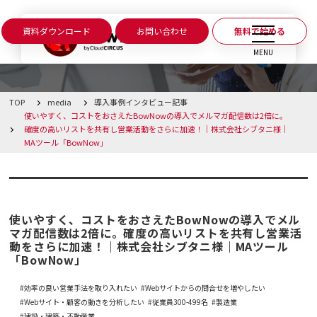
資料ダウンロード
お問い合わせ
無料で始める
CLOSE
MENU
TOP
media
導入事例
インタビュー記事
BowNowとは
使いやすく、コストをおさえたBowNowの導入でメルマガ配信数は2倍に。
確度の高いリストを共有し営業活動をさらに加速！｜株式会社シブタニ様｜
MAツール「BowNow」
課題別活用シーン
導入事例
インタビュー記事
機能
使いやすく、コストをおさえたBowNowの導入でメル
料金・プラン
マガ配信数は2倍に。確度の高いリストを共有し営業活
動をさらに加速！｜株式会社シブタニ様｜MAツール
「BowNow」
導入事例
効率の良い営業手法を取り入れたい
Webサイトからの問合せを増やしたい
Webサイト・顧客の動きを分析したい
従業員300-499名
製造業
メディア
建設・建築・不動産業