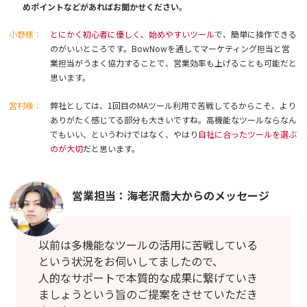
めポイントなどがあればお聞かせください。
小野様：
とにかく初心者に優しく、始めやすいツール
で、簡単に操作できる
のがいいところです。BowNowを通してマーケティング担当と営
業担当がうまく協力することで、営業効率も上げることも可能だと
思います。
宮村様：
弊社としては、1回目のMAツール利用で苦戦してるからこそ、より
ありがたく感じてる部分も大きいですね。高機能なツールならなん
でもいい、というわけではなく、やはり
自社に合ったツールを選ぶ
のが大切
だと思います。
営業担当：海老沢喬大からのメッセージ
以前は多機能なツールの活用に苦戦している
という状況をお伺いしてましたので、
人的なサポートで本質的な成果に繋げていき
ましょうという旨のご提案をさせていただき