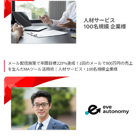
メール配信施策で年間目標223%達成！1回のメールで800万円の売上
を生んだMAツール活用術｜人材サービス・100名規模企業様