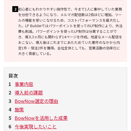
初心者にもわかりやすい操作性で、今まで1人に集中していた業務
を分担できるようになり、メルマガ配信数は2倍ほどに増加。ツー
ルの機能を使いこなせるため、コストパフォーマンスを最大化し
た。LP Builderではパワーポイントを使ってのLP制作により、外注
費も削減。パワーポイントを使ったLP制作は分業することがで
き、導入3ヶ月にも関わらず14ページを作成。地道なメール配信を
おこない、導入後はこれまでにあたためていた案件のなかから内
定1件・受注2件を獲得。会社全体としても、営業活動の効率化に
大きく貢献している。
目次
1
事業内容
2
導入前の課題
3
BowNow選定の理由
4
施策
5
BowNowを活用した成果
6
今後実現したいこと