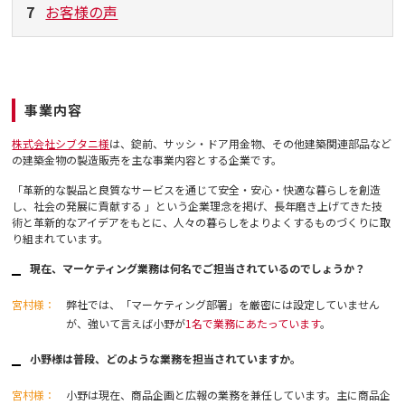
7
お客様の声
事業内容
株式会社シブタニ様
は、錠前、サッシ・ドア用金物、その他建築関連部品など
の建築金物の製造販売を主な事業内容とする企業です。
「革新的な製品と良質なサービスを通じて安全・安心・快適な暮らしを創造
し、社会の発展に貢献する 」という企業理念を掲げ、長年磨き上げてきた技
術と革新的なアイデアをもとに、人々の暮らしをよりよくするものづくりに取
り組まれています。
現在、マーケティング業務は何名でご担当されているのでしょうか？
宮村様：
弊社では、「マーケティング部署」を厳密には設定していません
が、強いて言えば小野が
1名で業務にあたっています
。
小野様は普段、どのような業務を担当されていますか。
宮村様：
小野は現在、商品企画と広報の業務を兼任しています。主に商品企