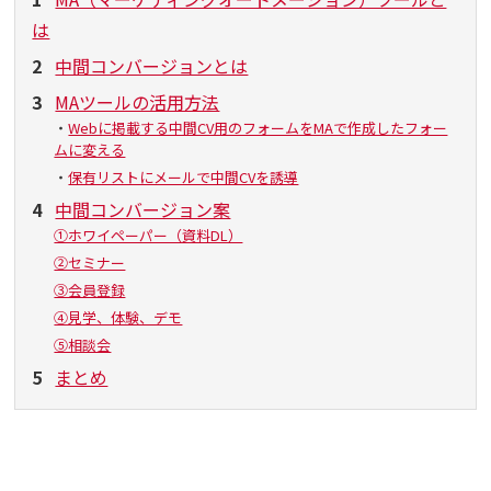
は
2
中間コンバージョンとは
3
MAツールの活用方法
・
Webに掲載する中間CV用のフォームをMAで作成したフォー
ムに変える
・
保有リストにメールで中間CVを誘導
4
中間コンバージョン案
①ホワイペーパー（資料DL）
②セミナー
③会員登録
④見学、体験、デモ
⑤相談会
5
まとめ