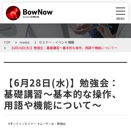
MENU
CLOSE
TOP
media
セミナー・イベント情報
BowNowとは
【6月28日(水)】勉強会：基礎講習～基本的な操作、用語や機能について～
課題別活用シーン
セミナー・イベント情報
機能
【6月28日(水)】勉強会：
基礎講習～基本的な操作、
料金・プラン
用語や機能について～
導入事例
オンラインセミナー
ユーザー会・勉強会
メディア