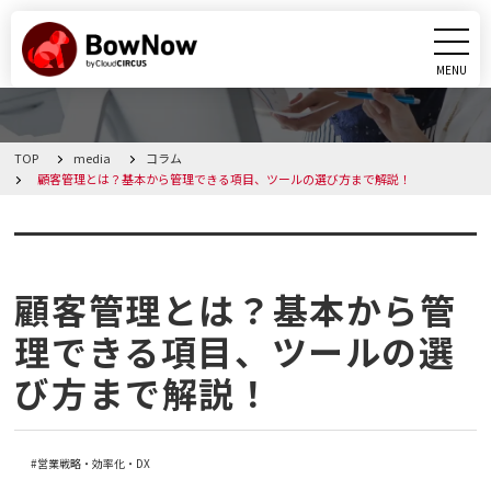
MENU
CLOSE
TOP
media
コラム
BowNowとは
顧客管理とは？基本から管理できる項目、ツールの選び方まで解説！
課題別活用シーン
コラム
機能
顧客管理とは？基本から管
理できる項目、ツールの選
料金・プラン
び方まで解説！
導入事例
営業戦略・効率化・DX
メディア