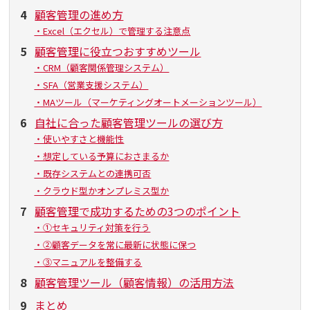
4
顧客管理の進め方
・Excel（エクセル）で管理する注意点
5
顧客管理に役立つおすすめツール
・CRM（顧客関係管理システム）
・SFA（営業支援システム）
・MAツール（マーケティングオートメーションツール）
6
自社に合った顧客管理ツールの選び方
・使いやすさと機能性
・想定している予算におさまるか
・既存システムとの連携可否
・クラウド型かオンプレミス型か
7
顧客管理で成功するための3つのポイント
・①セキュリティ対策を行う
・②顧客データを常に最新に状態に保つ
・③マニュアルを整備する
8
顧客管理ツール（顧客情報）の活用方法
9
まとめ