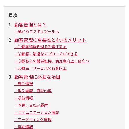
目次
1
顧客管理とは？
・紙からデジタルツールへ
2
顧客管理の重要性と4つのメリット
・①顧客情報管理を効率化する
・②顧客に最適なアプローチができる
・③顧客との関係維持、満足度向上に役立つ
・④商品・サービスの品質向上
3
顧客管理に必要な項目
・属性情報
・取引履歴、商談内容
・収益情報
・予算、支払い履歴
・コミュニケーション履歴
・マーケティング情報
・契約情報