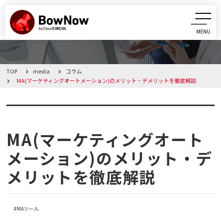
MENU
CLOSE
TOP
media
コラム
BowNowとは
MA(マーケティングオートメーション)のメリット・デメリットを徹底解説
課題別活用シーン
コラム
機能
MA(マーケティングオート
メーション)のメリット・デ
料金・プラン
メリットを徹底解説
導入事例
MAツール
メディア